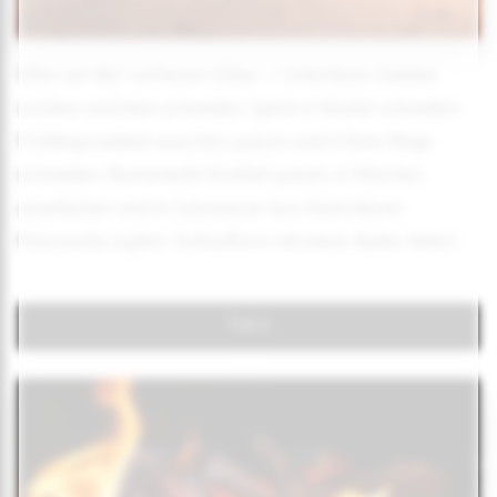
Ofen auf 180° vorheizen (Ober- / Unterhitze) Zwiebel
schälen und klein schneiden. Speck in Würfel schneiden.
Frühlingszwiebel waschen, putzen und in feine Ringe
schneiden. Blumenkohl (Karfiol) putzen, in Röschen
zerpflücken und im Salzwasser kurz blanchieren.
Mozzarella zupfen. Auflaufform mit etwas Butter fetten.
Teil 2