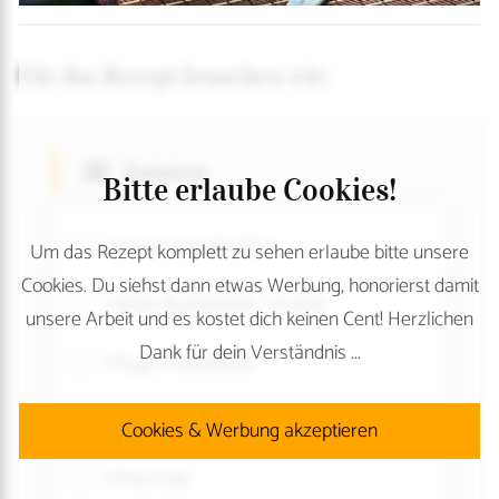
Für das Rezept brauchen wir:
Zutaten
Bitte erlaube Cookies!
1000 g Schupfnudeln
Um das Rezept komplett zu sehen erlaube bitte unsere
Cookies. Du siehst dann etwas Werbung, honorierst damit
1 Stück Blumenkohl / Karfiol
unsere Arbeit und es kostet dich keinen Cent! Herzlichen
Dank für dein Verständnis ...
1 Kugel Mozzarella
200 g Speck
Cookies & Werbung akzeptieren
1 Prise Salz