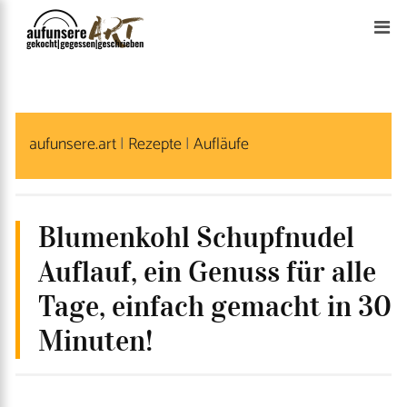
S
k
i
p
t
aufunsere.art
|
Rezepte
|
Aufläufe
o
c
o
n
Blumenkohl Schupfnudel
t
Auflauf, ein Genuss für alle
e
Tage, einfach gemacht in 30
n
Minuten!
t