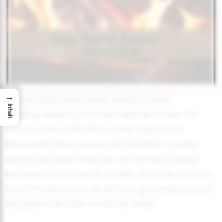
→
In einer Pfanne etwas Butter erhitzen, Zwiebel,
Inhalt
Frühlingszwiebeln und Schupfnudeln darin rösten. Die
Masse in einer Auflaufform verteilen. Speck sowie
Blumenkohl abwechselnd in der Auflaufform verteilen
und mit Salz sowie Pfeffer würzen, mit etwas Olivenöl
beträufeln und Mozzarella verteilen. Den Auflauf im Ofen
ca. 20 Minuten backen, bis der Käse geschmolzen ist und
die gewünschte Farbe erreicht hat. Fertig!