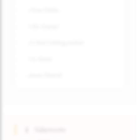
1 Prise Pfeffer
1 Stk. Zwiebel
1/2 Bnd Frühlingszwiebel
1 EL Butter
etwas Olivenöl
Nährwerte