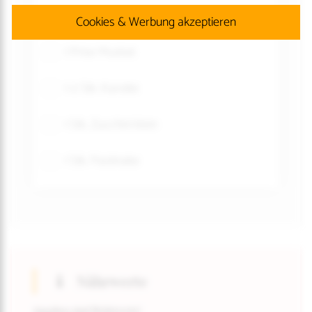
1 Prise Salz
Cookies & Werbung akzeptieren
1 Prise Muskat
1-2 Stk. Karotte
1 Stk. Zucchini klein
1 Stk. Pastinake
Nährwerte
Angaben sind Richtwerte!