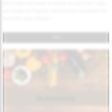
Die Knödel sind sowohl als Beilage als auch in der Suppe
als Einlage ein Hingucker und schmecken wunderbar! Wir
wünschen gutes Gelingen!
Teil 1