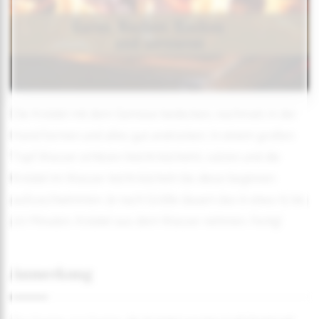
Die Knödel mit dem Gemüse bedecken, nochmals in der
Hand formen und alles gut andrücken. In einem großen
Topf Wasser erhitzen (leicht köcheln), salzen und die
Knödel im Wasser leicht köcheln bis diese beginnen
aufzuschwimmen. Je nach Größe dauert das in etwa 15 bis
20 Minuten. Knödel aus dem Wasser nehmen. Fertig!
Anmerkung