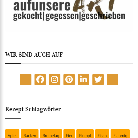
WIR SIND AUCH AUF
Rezept Schlagwörter
Apfel
Backen
Brotbelag
Eier
Eintopf
Fisch
Flaumig