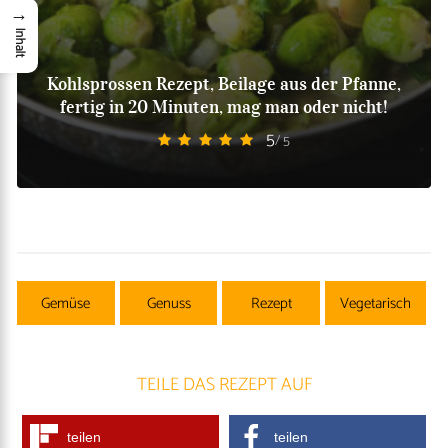
→
Inhalt
Kohlsprossen Rezept, Beilage aus der Pfanne,
fertig in 20 Minuten, mag man oder nicht!
5
/ 5
Gemüse
Genuss
Rezept
Vegetarisch
TEILE DAS REZEPT AUF
teilen
teilen