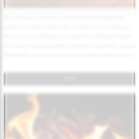
Das Gemüse waschen, putzen und mit einer Reibe fein
reiben. Kartoffeln kochen, bis sie weich sind, schälen und
durch eine Kartoffelpresse drücken. Kartoffelmehl, Grieß,
Salz sowie Muskat zugeben und einen Teig kneten. Teig in
handgroße Stücke portionieren und runde Knödel formen.
Teil 2