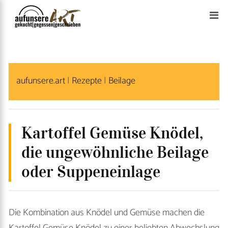
S
k
i
p
t
aufunsere.art
|
Rezepte
|
Beilage
o
c
o
n
Kartoffel Gemüse Knödel,
t
die ungewöhnliche Beilage
e
oder Suppeneinlage
n
t
Die Kombination aus Knödel und Gemüse machen die