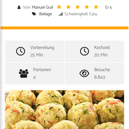
5
Von:
Manuel Graf
/ 5
Beilage
Schwierigkeit: Easy
Vorbereitung
Kochzeit
25 Min
20 Min
Portionen
Besuche
4
8.843