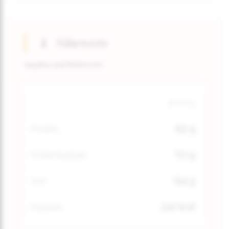
Nährwerte
Angaben sind Richtwerte!
pro 100 g
8,5 g
Protein
17,1 g
Kohlenhydrate
13,4 g
Fett
226 kcal
Kalorien