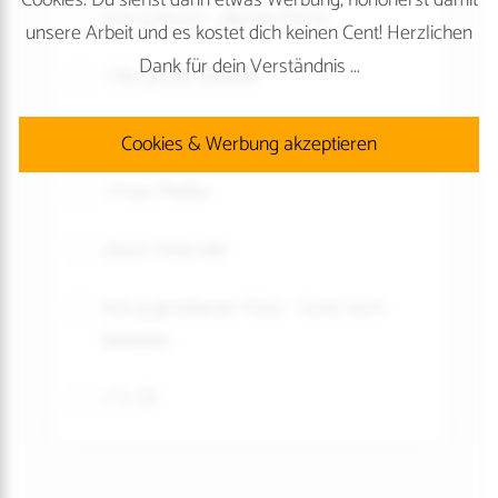
Cookies. Du siehst dann etwas Werbung, honorierst damit
500 g Wurst - pikante Dürre
unsere Arbeit und es kostet dich keinen Cent! Herzlichen
Dank für dein Verständnis ...
1 Stk. große Zwiebel
1 Prise Salz
Cookies & Werbung akzeptieren
1 Prise Pfeffer
etwas Petersilie
100 g geriebener Käse - Sorte nach
Belieben
1 TL Öl