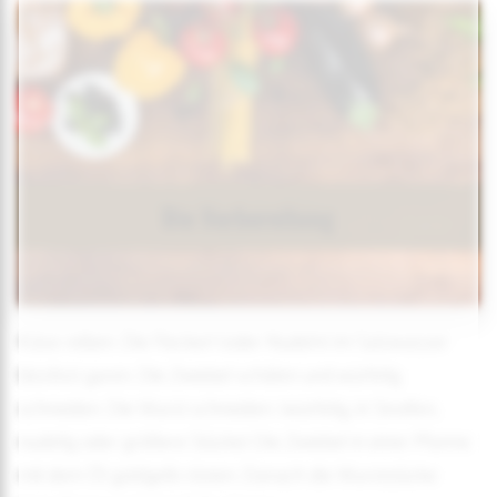
Käse reiben. Die Fleckerl (oder Nudeln) im Salzwasser
bissfest garen. Die Zwiebel schälen und würfelig
schneiden. Die Wurst schneiden. (würfelig, in Streifen,
nudelig oder größere Stücke) Die Zwiebel in einer Pfanne
mit dem Öl goldgelb rösten. Danach die Wurststücke