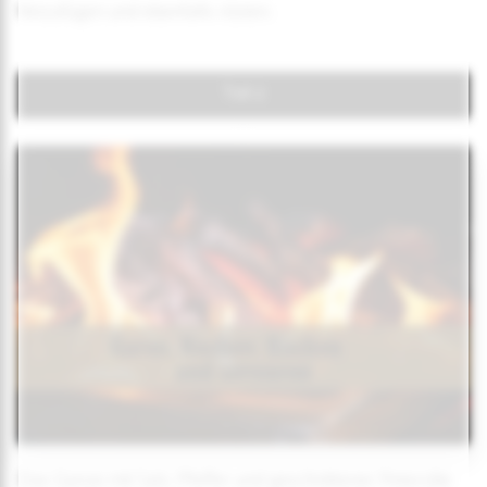
hinzufügen und ebenfalls rösten.
Teil 2
Das Ganze mit Salz, Pfeffer und geschnittener Petersilie