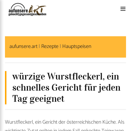
S
k
i
p
t
aufunsere.art
|
Rezepte
|
Hauptspeisen
o
c
o
n
würzige Wurstfleckerl, ein
t
schnelles Gericht für jeden
e
Tag geeignet
n
t
Wurstfleckerl, ein Gericht der österreichischen Küche. Als