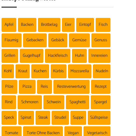
Apfel
Backen
Brotbelag
Eier
Eintopf
Fisch
Flaumig
Gebacken
Gebäck
Gemüse
Genuss
Grillen
Gugelhupf
Hackfleisch
Huhn
Innereien
Kohl
Kraut
Kuchen
Kürbis
Mozzarella
Nudeln
Pilze
Pizza
Reis
Resteverwertung
Rezept
Rind
Schmoren
Schwein
Spaghetti
Spargel
Speck
Spinat
Steak
Strudel
Suppe
Süßspeise
Tomate
Torte Ohne Backen
Vegan
Vegetarisch