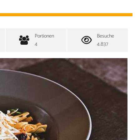
Portionen
Besuche
4
4.837