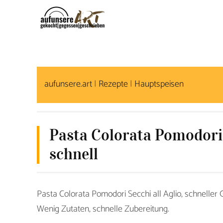
S
k
i
p
t
o
aufunsere.art
|
Rezepte
|
Hauptspeisen
c
o
n
Pasta Colorata Pomodori S
t
schnell
e
n
t
Pasta Colorata Pomodori Secchi all Aglio, schneller 
Wenig Zutaten, schnelle Zubereitung.