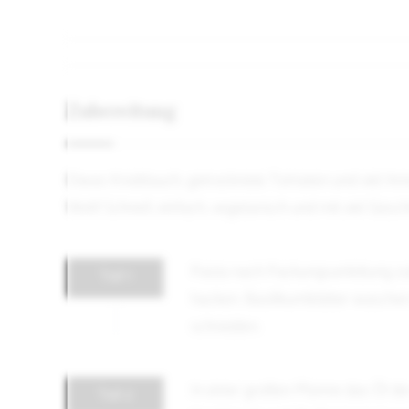
Zubereitung
Etwas Knoblauch, getrocknete Tomaten und viel Amore
Welt! Schnell, einfach, vegetarisch und mit viel Ges
Pasta nach Packungsanleitung zu
Teil 1
hacken. Basilikumblätter waschen
schneiden.
In einer großen Pfanne das Öl d
Teil 2