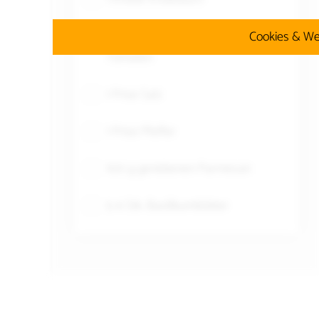
1 Pkg. getrocknete in Öl eingelegte
Cookies & We
Tomaten
1 Prise Salz
1 Prise Pfeffer
100 g geriebenen Parmesan
5-6 Stk. Basilikumblätter