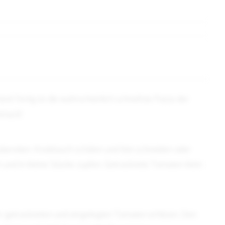
! Fertig ist die wahrscheinlich schnellste Pasta der
chmack!
bereiten. Knoblauch schälen und fein schneiden oder
 und in kleine Stücke zupfen. Getrocknete Tomaten klein
er getrockneten und eingelegten Tomaten erhitzen. Den