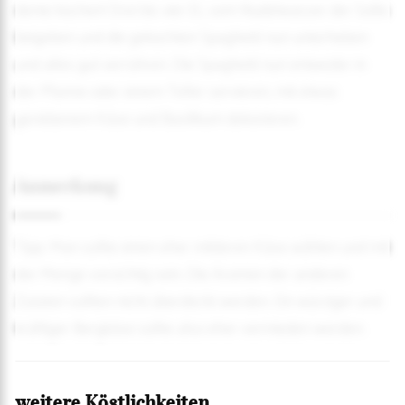
dente kochen! Drei bis vier EL vom Nudelwasser der Soße
beigeben und die gekochten Spaghetti nun unterheben
und alles gut verrühren. Die Spaghetti nun entweder in
der Pfanne oder einem Teller servieren, mit etwas
geriebenem Käse und Basilikum dekorieren.
Anmerkung
Tipp: Man sollte einen eher milderen Käse wählen und mit
der Menge vorsichtig sein. Die Aromen der anderen
Zutaten sollten nicht überdeckt werden. Ein würziger und
kräftiger Bergkäse sollte also eher vermieden werden.
weitere Köstlichkeiten