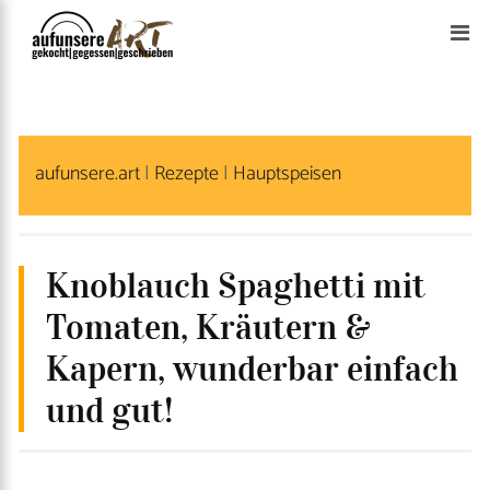
S
k
i
p
t
aufunsere.art
|
Rezepte
|
Hauptspeisen
o
c
o
n
Knoblauch Spaghetti mit
t
Tomaten, Kräutern &
e
Kapern, wunderbar einfach
n
und gut!
t