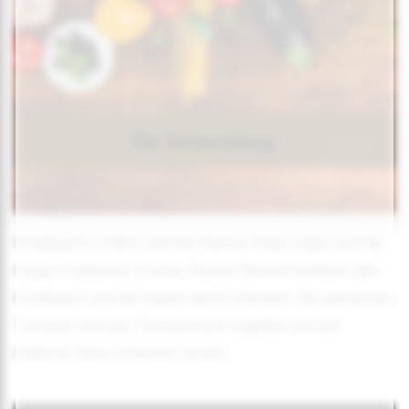
Knoblauch schälen und fein hacken. Käse reiben und die
Kapern halbieren. In einer Pfanne Olivenöl erhitzen, den
Knoblauch und die Kapern leicht anbraten. Die passierten
Tomaten und das Tomatenmark zugeben und bei
mittlerer Hitze schmoren lassen.