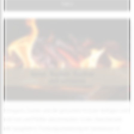
Teil 2
Oregano, Zucker und die gehackten Kräuter beifügen und
mit Salz und Pfeffer abschmecken. In der Zwischenzeit
die Spaghetti lt. Packungsanweisung im Salzwasser al