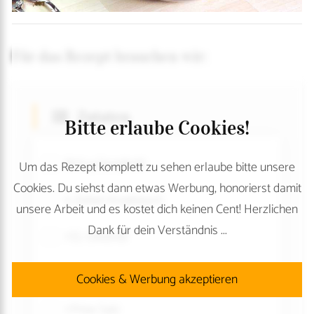
Für das Rezept brauchen wir:
Zutaten
Bitte erlaube Cookies!
800 g Spaghetti
Um das Rezept komplett zu sehen erlaube bitte unsere
Cookies. Du siehst dann etwas Werbung, honorierst damit
5 Zehen Knoblauch
unsere Arbeit und es kostet dich keinen Cent! Herzlichen
Dank für dein Verständnis ...
1 EL Olivenöl
1 Dose passierte Tomaten
Cookies & Werbung akzeptieren
1 Prise Salz