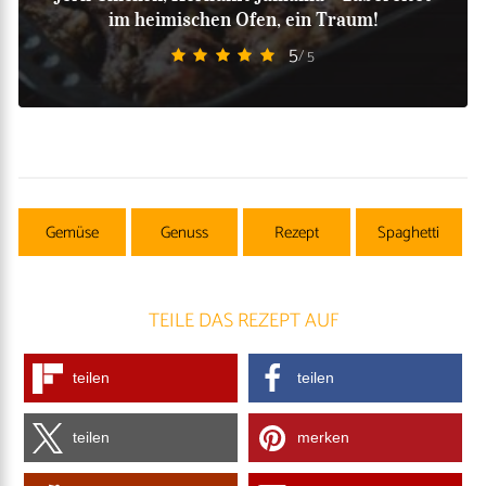
im heimischen Ofen, ein Traum!
5
/ 5
Gemüse
Genuss
Rezept
Spaghetti
TEILE DAS REZEPT AUF
teilen
teilen
teilen
merken