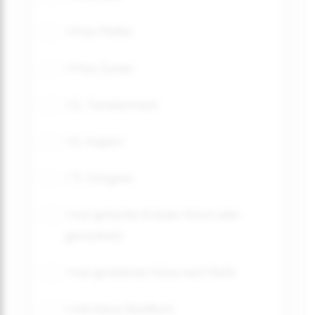
1 Prise Pfeffer
1 Prise Zucker
1 EL Tomatenmark
1 EL Kapern
1 TL Oregano
1 mal gehackte Kräuter (frisch oder
getrocknet)
1 mal geriebenen Käse nach Wahl
1 mal etwas Basilikum