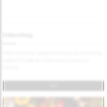
Zubereitung
Diese Variante der Spaghetti ist fruchtig, pikant und salzig
zugleich. Ein Spiel der Aromen und ein Genuss am
Gaumen.
Teil 1