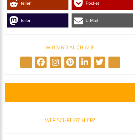
teilen
Pocket
teilen
E-Mail
WIR SIND AUCH AUF
WER SCHREIBT HIER?