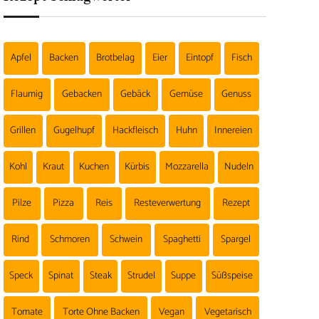
Apfel
Backen
Brotbelag
Eier
Eintopf
Fisch
Flaumig
Gebacken
Gebäck
Gemüse
Genuss
Grillen
Gugelhupf
Hackfleisch
Huhn
Innereien
Kohl
Kraut
Kuchen
Kürbis
Mozzarella
Nudeln
Pilze
Pizza
Reis
Resteverwertung
Rezept
Rind
Schmoren
Schwein
Spaghetti
Spargel
Speck
Spinat
Steak
Strudel
Suppe
Süßspeise
Tomate
Torte Ohne Backen
Vegan
Vegetarisch