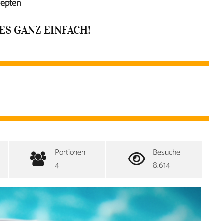
epten
ES GANZ EINFACH!
Portionen
Besuche
4
8.614