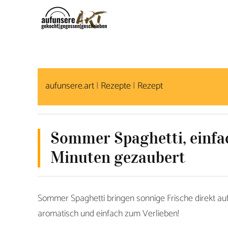
S
k
i
p
t
o
aufunsere.art
|
Rezepte
|
Rezept
c
o
n
Sommer Spaghetti, einfac
t
Minuten gezaubert
e
n
t
Sommer Spaghetti bringen sonnige Frische direkt auf
aromatisch und einfach zum Verlieben!