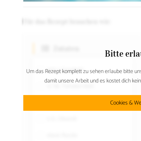
Für das Rezept brauchen wir:
Zutaten
Bitte erl
400 g Spaghetti
Um das Rezept komplett zu sehen erlaube bitte un
damit unsere Arbeit und es kostet dich kein
12 Stk. Tomaten klein
2 Stk. Knoblauchzehe
Cookies & We
5 EL Olivenöl
etwas Rucola