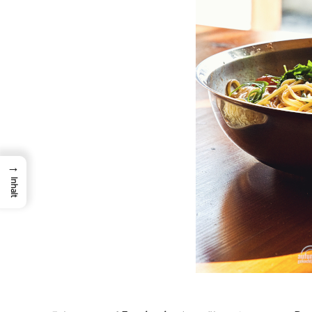
→
Inhalt