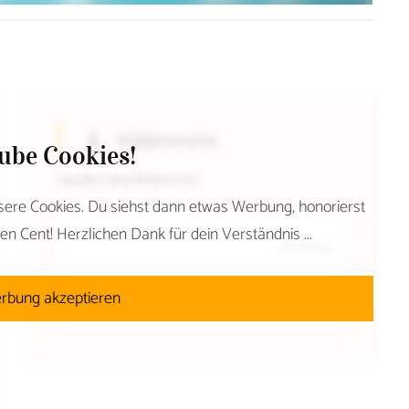
Nährwerte
aube Cookies!
Angaben sind Richtwerte!
sere Cookies. Du siehst dann etwas Werbung, honorierst
en Cent! Herzlichen Dank für dein Verständnis ...
pro 100 g
450 kcal
Kalorien
rbung akzeptieren